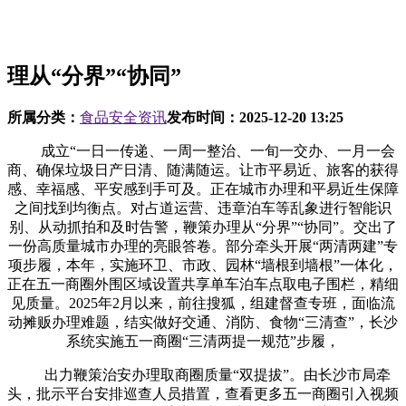
理从“分界”“协同”
所属分类：
食品安全资讯
发布时间：
2025-12-20 13:25
成立“一日一传递、一周一整治、一旬一交办、一月一会
商、确保垃圾日产日清、随满随运。让市平易近、旅客的获得
感、幸福感、平安感到手可及。正在城市办理和平易近生保障
之间找到均衡点。对占道运营、违章泊车等乱象进行智能识
别、从动抓拍和及时告警，鞭策办理从“分界”“协同”。交出了
一份高质量城市办理的亮眼答卷。部分牵头开展“两清两建”专
项步履，本年，实施环卫、市政、园林“墙根到墙根”一体化，
正在五一商圈外围区域设置共享单车泊车点取电子围栏，精细
见质量。2025年2月以来，前往搜狐，组建督查专班，面临流
动摊贩办理难题，结实做好交通、消防、食物“三清查”，长沙
系统实施五一商圈“三清两提一规范”步履，
出力鞭策治安办理取商圈质量“双提拔”。由长沙市局牵
头，批示平台安排巡查人员措置，查看更多五一商圈引入视频