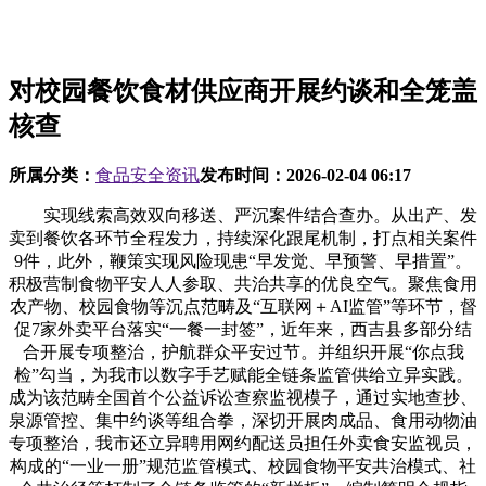
对校园餐饮食材供应商开展约谈和全笼盖
核查
所属分类：
食品安全资讯
发布时间：
2026-02-04 06:17
实现线索高效双向移送、严沉案件结合查办。从出产、发
卖到餐饮各环节全程发力，持续深化跟尾机制，打点相关案件
9件，此外，鞭策实现风险现患“早发觉、早预警、早措置”。
积极营制食物平安人人参取、共治共享的优良空气。聚焦食用
农产物、校园食物等沉点范畴及“互联网＋AI监管”等环节，督
促7家外卖平台落实“一餐一封签”，近年来，西吉县多部分结
合开展专项整治，护航群众平安过节。并组织开展“你点我
检”勾当，为我市以数字手艺赋能全链条监管供给立异实践。
成为该范畴全国首个公益诉讼查察监视模子，通过实地查抄、
泉源管控、集中约谈等组合拳，深切开展肉成品、食用动物油
专项整治，我市还立异聘用网约配送员担任外卖食安监视员，
构成的“一业一册”规范监管模式、校园食物平安共治模式、社