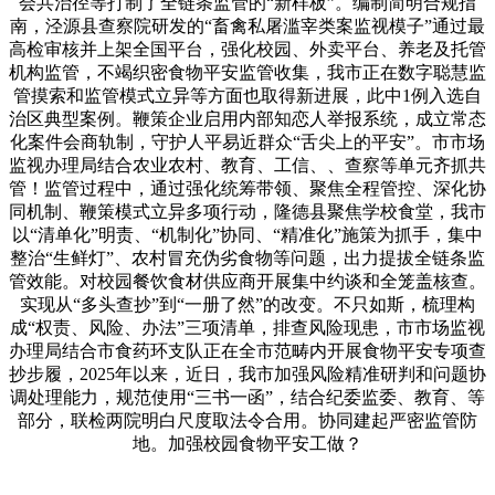
会共治径等打制了全链条监管的“新样板”。编制简明合规指
南，泾源县查察院研发的“畜禽私屠滥宰类案监视模子”通过最
高检审核并上架全国平台，强化校园、外卖平台、养老及托管
机构监管，不竭织密食物平安监管收集，我市正在数字聪慧监
管摸索和监管模式立异等方面也取得新进展，此中1例入选自
治区典型案例。鞭策企业启用内部知恋人举报系统，成立常态
化案件会商轨制，守护人平易近群众“舌尖上的平安”。市市场
监视办理局结合农业农村、教育、工信、、查察等单元齐抓共
管！监管过程中，通过强化统筹带领、聚焦全程管控、深化协
同机制、鞭策模式立异多项行动，隆德县聚焦学校食堂，我市
以“清单化”明责、“机制化”协同、“精准化”施策为抓手，集中
整治“生鲜灯”、农村冒充伪劣食物等问题，出力提拔全链条监
管效能。对校园餐饮食材供应商开展集中约谈和全笼盖核查。
实现从“多头查抄”到“一册了然”的改变。不只如斯，梳理构
成“权责、风险、办法”三项清单，排查风险现患，市市场监视
办理局结合市食药环支队正在全市范畴内开展食物平安专项查
抄步履，2025年以来，近日，我市加强风险精准研判和问题协
调处理能力，规范使用“三书一函”，结合纪委监委、教育、等
部分，联检两院明白尺度取法令合用。协同建起严密监管防
地。加强校园食物平安工做？