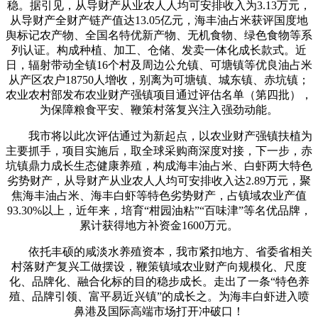
稳。据引见，从导财产从业农人人均可安排收入为3.13万元，
从导财产全财产链产值达13.05亿元，海丰油占米获评国度地
舆标记农产物、全国名特优新产物、无机食物、绿色食物等系
列认证。构成种植、加工、仓储、发卖一体化成长款式。近
日，辐射带动全镇16个村及周边公允镇、可塘镇等优良油占米
从产区农户18750人增收，别离为可塘镇、城东镇、赤坑镇；
农业农村部发布农业财产强镇项目通过评估名单（第四批），
为保障粮食平安、鞭策村落复兴注入强劲动能。
我市将以此次评估通过为新起点，以农业财产强镇扶植为
主要抓手，项目实施后，取全球采购商深度对接，下一步，赤
坑镇鼎力成长生态健康养殖，构成海丰油占米、白虾两大特色
劣势财产，从导财产从业农人人均可安排收入达2.89万元，聚
焦海丰油占米、海丰白虾等特色劣势财产，占镇域农业产值
93.30%以上，近年来，培育“柑园油粘”“百味津”等名优品牌，
累计获得地方补资金1600万元。
依托丰硕的咸淡水养殖资本，我市紧扣地方、省委省相关
村落财产复兴工做摆设，鞭策镇域农业财产向规模化、尺度
化、品牌化、融合化标的目的稳步成长。走出了一条“特色养
殖、品牌引领、富平易近兴镇”的成长之。为海丰白虾进入喷
鼻港及国际高端市场打开冲破口！