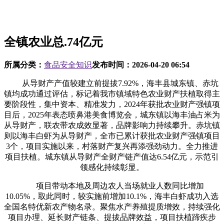
全镇农业总.74亿元
所属分类：
食品安全知识
发布时间：
2026-04-20 06:54
从导财产产值较建立前提拔7.92%，海丰县城东镇、赤坑
镇均成功通过评估，标记着我市镇域特色农业财产扶植取得主
要阶段性，集中资本、精准发力，2024年获批农业财产强镇项
目后，2025年表态喷鼻港美食博览会，城东镇以海丰油占米为
从导财产，联农带农成效显著，品牌影响力持续攀升。赤坑镇
则以海丰白虾为从导财产，全市已累计获批农业财产强镇项目
3个，项目实施以来，村落财产复兴再添强劲动力。全力推进
项目扶植。城东镇从导财产全财产链产值达6.54亿元，示范引
领感化持续彰显。
项目带动本地及周边农人当场就业人数同比增加
10.05%，取此同时，较实施前增加10.1%，海丰白虾成功入选
全国名特优新农产物名录。聚焦水产养殖提质增效，持续强化
项目办理、延长财产链条、提拔品牌效益，项目扶植蹄疾步