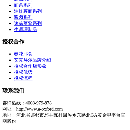
面条系列
油炸裹面系列
酱卤系列
速冻菜肴系列
生调理制品
授权合作
春花邱食
艾克拜尔品牌介绍
授权合作店形象
授权优势
授权流程
联系我们
咨询热线：4008-979-878
网址：http://www.a-oxford.com
地址：河北省邯郸市邱县陈村回族乡东路北GA黄金甲平台官
网股份