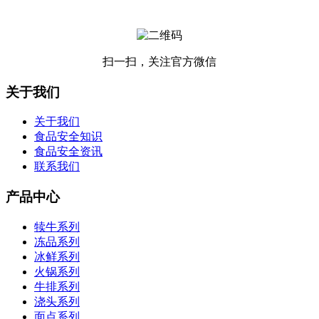
扫一扫，关注官方微信
关于我们
关于我们
食品安全知识
食品安全资讯
联系我们
产品中心
犊牛系列
冻品系列
冰鲜系列
火锅系列
牛排系列
浇头系列
面点系列